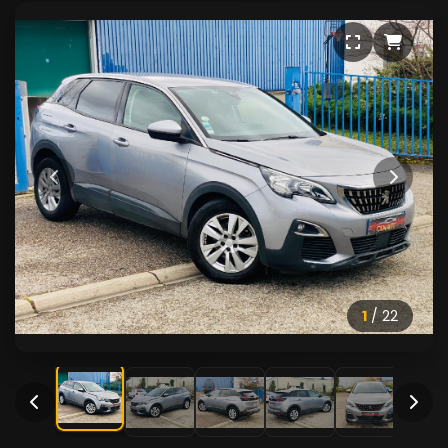
1
/
22