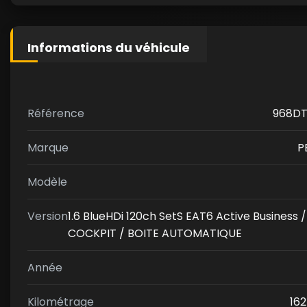
Informations du véhicule
Référence
968D
Marque
P
Modèle
Version
1.6 BlueHDi 120ch SetS EAT6 Active Business /
COCKPIT / BOITE AUTOMATIQUE
Année
Kilométrage
16